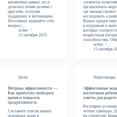
временные рамки, но и
элементы позволя
делиться этими целями с
организовать окру
другими, получая
где малыш сможет
поддержку и мотивацию.
исследовать и разв
Постоянно задавайте себе
Важно предостави
вопрос:…
к игрушкам и мате
writer
которые соответст
15 октября 2025
возрастным интер
способностям. Об
writer
15 октября 2
Цели
Переговоры
Метрика эффективности —
Эффективные мод
Как заработать свободное
воспитания ребен
время и повысить
советы для родите
продуктивность
Регулярно устанав
Составьте список ваших
четкие границы. Де
основных задач и
на структуре. Кон