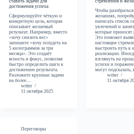
ставить задачи для
стремления и жел
достижения успеха
Чтобы разобраться
Сформулируйте чёткую и
желаниях, попроб
конкретную цель, которая
написать список с
описывает желаемый
увлечений и занят
результат. Например, вместо
которые приносят 
«хочу снизить вес»
Это поможет выяв
запишите «хочу похудеть на
настоящие стремл
5 килограммов за три
выстроить путь к 
месяца». Это создаёт
реализации. Иногд
ясность и фокус, позволяя
взглянуть на про
быстро определить шаги к
успехи и поражени
достижению результата.
могут подсказать,
Разложите крупные задачи
writer
на более…
11 октября 2
writer
11 октября 2025
Переговоры