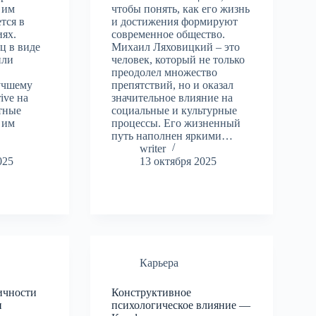
 им
чтобы понять, как его жизнь
тся в
и достижения формируют
иях.
современное общество.
ц в виде
Михаил Ляховицкий – это
или
человек, который не только
преодолел множество
лучшему
препятствий, но и оказал
ive на
значительное влияние на
тные
социальные и культурные
 им
процессы. Его жизненный
путь наполнен яркими…
writer
025
13 октября 2025
Карьера
ичности
Конструктивное
и
психологическое влияние —