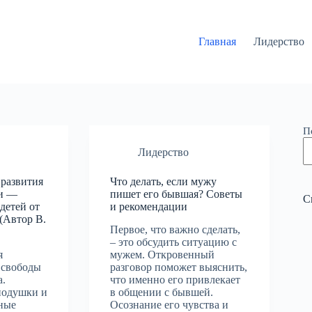
Главная
Лидерство
П
Лидерство
 развития
Что делать, если мужу
и —
пишет его бывшая? Советы
С
детей от
и рекомендации
 (Автор В.
Первое, что важно сделать,
– это обсудить ситуацию с
я
мужем. Откровенный
 свободы
разговор поможет выяснить,
а.
что именно его привлекает
подушки и
в общении с бывшей.
ные
Осознание его чувства и