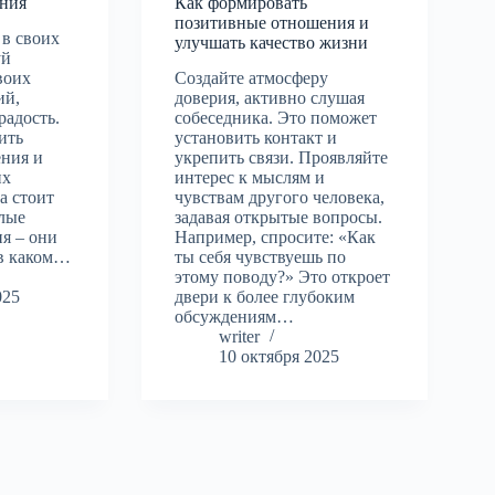
ания
Как формировать
позитивные отношения и
 в своих
улучшать качество жизни
уй
воих
Создайте атмосферу
ий,
доверия, активно слушая
радость.
собеседника. Это поможет
ить
установить контакт и
ения и
укрепить связи. Проявляйте
их
интерес к мыслям и
а стоит
чувствам другого человека,
шлые
задавая открытые вопросы.
я – они
Например, спросите: «Как
 в каком…
ты себя чувствуешь по
этому поводу?» Это откроет
025
двери к более глубоким
обсуждениям…
writer
10 октября 2025