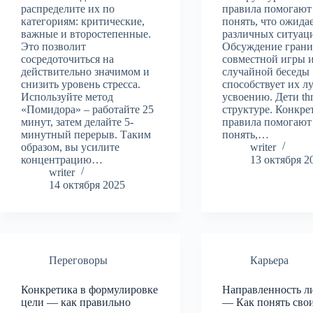
распределите их по
правила помогают
категориям: критические,
понять, что ожидае
важные и второстепенные.
различных ситуац
Это позволит
Обсуждение грани
сосредоточиться на
совместной игры 
действительно значимом и
случайной беседы
снизить уровень стресса.
способствует их 
Используйте метод
усвоению. Дети thr
«Помидора» – работайте 25
структуре. Конкре
минут, затем делайте 5-
правила помогают
минутный перерыв. Таким
понять,…
образом, вы усилите
writer
концентрацию…
13 октября 2
writer
14 октября 2025
Переговоры
Карьера
Конкретика в формулировке
Направленность л
цели — как правильно
— Как понять сво