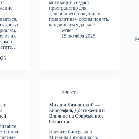
ют
мотивации создаст
жение,
пространство для
дальнейшего общения и
иваться.
позволит вам обоим понять,
ть доступ
как двигаться дальше.…
риалам,
writer
вуют их
15 октября 2025
Р
есам и
ратите…
025
Карьера
ели
Михаил Ляховицкий —
ка —
Биография, Достижения и
лей
Влияние на Современное
Общество
ливайте
ти thrive
Изучите биографию
кретные
Михаила Ляховицкого,