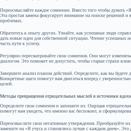
Переосмысляйте каждое сомнение. Вместо того чтобы думать «Я н
Эта простая замена фокусирует внимание на поиске решений и в
проблемах.
Обратитесь к опыту других. Узнайте, как успешные люди справ
дать новые идеи для собственной ситуации. Чтение успешных ис
часть пути к успеху.
Регулярно пересматривайте свои сомнения. Они могут изменятьс
диалогом. Это поможет не допустить, чтобы старые страхи влия
Завершите анализ планом действий. Определите, как вы будете 
Конкретные шаги помогут вам двигаться вперед с уверенностью
целей.
Методы превращения отрицательных мыслей в источники вдох
Определите свои сомнения и запишите их. Ощущая отрицательны
помогут вам увидеть, что именно вас беспокоит, и сформулиров
Переосмыслите свои негативные утверждения. Преобразуйте их
замените на «Я учусь и становлюсь лучше с каждым днем». Это 