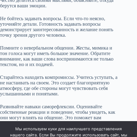
Честно делитесь своими мыслями, объясняйте, откуда
берутся ваши эмоции.
Не бойтесь задавать вопросы. Если что-то неясно,
уточняйте детали. Готовность задавать вопросы
демонстрирует заинтересованность и желание понять
точку зрения другого человека.
Помните о невербальном общении. Жесты, мимика и
тон голоса могут иметь большое значение. Обратите
внимание, как ваши слова воспринимаются не только
текстом, но и их подачей.
Старайтесь находить компромиссы. Учитесь уступать, а
не настаивать на своем. Это создает благоприятную
атмосферу, где обе стороны могут чувствовать себя
услышанными и понятыми.
Развивайте навыки саморефлексии. Оценивайте
собственные реакции и поведение, чтобы увидеть, как
они могут влиять на общение. Это поможет вам
становиться более взвешенным и внимательным
собеседником.
Мы используем куки для наилучшего представления
нашего сайта. Если Вы продолжите использовать сайт, мы