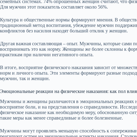
семейных системах. 74% опрошенных женщин считают, что физи
Для мужчин этот показатель составляет около 56%.
Культура и общественные нормы формируют мнения. В обществах
традиционный метод воспитания, убеждение мужчин поддержива
конфликтов без насилия находят больший отклик у женщин.
Другая важная составляющая – опыт. Мужчины, которые сами по
воспринимать это как норму. Женщины же более склонны к фо
практикам при наличии негативного опыта.
В итоге, восприятие физического наказания зависит от множест
норм и личного опыта. Эти элементы формируют разные подходы
мужчин, так и женщин.
Эмоциональные реакции на физические наказания: как пол влия
Мужчины и женщины различаются в эмоциональных реакциях на 
восприятие боли, и на представления о справедливости. Иссл
физическое наказание как необходимую меру, обоснованную си
такие меры как менее справедливые и более болезненные.
Мужчины могут проявлять меньшую способность к сопереживан
реагируют острее на эмоциональные аспекты наказания. Столк