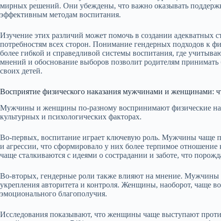
мирных решений. Они убеждены, что важно оказывать поддержку
эффективным методам воспитания.
Изучение этих различий может помочь в создании адекватных с
потребностям всех сторон. Понимание гендерных подходов к ф
более гибкой и справедливой системы воспитания, где учитываю
мнений и обоснование выборов позволит родителям принимать 
своих детей.
Восприятие физического наказания мужчинами и женщинами: чт
Мужчины и женщины по-разному воспринимают физические нака
культурных и психологических факторах.
Во-первых, воспитание играет ключевую роль. Мужчины чаще 
и агрессии, что сформировало у них более терпимое отношение
чаще сталкиваются с идеями о сострадании и заботе, что порожд
Во-вторых, гендерные роли также влияют на мнение. Мужчины м
укрепления авторитета и контроля. Женщины, наоборот, чаще во
эмоционального благополучия.
Исследования показывают, что женщины чаще выступают против