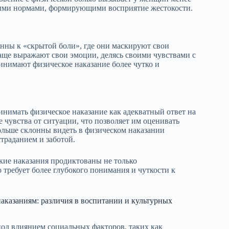
ными нормами, формирующими восприятие жестокости.
нны к «скрытой боли», где они маскируют свои
аще выражают свои эмоции, делясь своими чувствами с
нимают физическое наказание более чутко и
инимать физическое наказание как адекватный ответ на
 чувства от ситуации, что позволяет им оценивать
ольше склонны видеть в физическом наказании
траданием и заботой.
кие наказания продиктованы не только
требует более глубокого понимания и чуткости к
казаниям: различия в воспитании и культурных
од влиянием социальных факторов, таких как