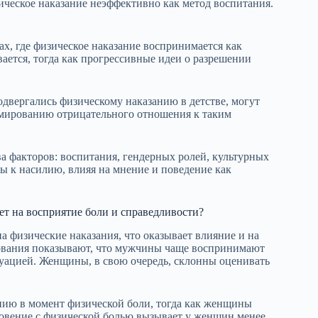
ческое наказание неэффективно как метод воспитания.
, где физическое наказание воспринимается как
ется, тогда как прогрессивные идеи о разрешении
двергались физическому наказанию в детстве, могут
рмированию отрицательного отношения к таким
ва факторов: воспитания, гендерных ролей, культурных
 к насилию, влияя на мнение и поведение как
ет на восприятие боли и справедливости?
физические наказания, что оказывает влияние и на
едования показывают, что мужчины чаще воспринимают
туацией. Женщины, в свою очередь, склонны оценивать
ию в момент физической боли, тогда как женщины
новение с физической болью вызывает у женщин менее