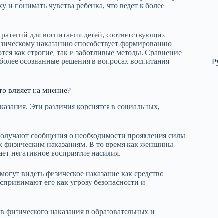
 и понимать чувства ребенка, что ведет к более
тратегий для воспитания детей, соответствующих
изическому наказанию способствует формированию
тся как строгие, так и заботливые методы. Сравнение
более осознанные решения в вопросах воспитания
Р
о влияет на мнение?
зания. Эти различия коренятся в социальных,
получают сообщения о необходимости проявления силы
 к физическим наказаниям. В то время как женщины
ает негативное восприятие насилия.
огут видеть физическое наказание как средство
спринимают его как угрозу безопасности и
 физического наказания в образовательных и