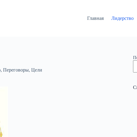
Главная
Лидерство
П
о
,
Переговоры
,
Цели
С