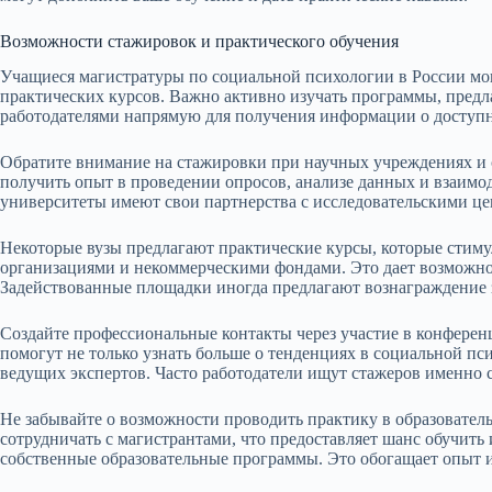
Возможности стажировок и практического обучения
Учащиеся магистратуры по социальной психологии в России мог
практических курсов. Важно активно изучать программы, предла
работодателями напрямую для получения информации о доступн
Обратите внимание на стажировки при научных учреждениях и 
получить опыт в проведении опросов, анализе данных и взаимо
университеты имеют свои партнерства с исследовательскими цен
Некоторые вузы предлагают практические курсы, которые стим
организациями и некоммерческими фондами. Это дает возможно
Задействованные площадки иногда предлагают вознаграждение 
Создайте профессиональные контакты через участие в конферен
помогут не только узнать больше о тенденциях в социальной пс
ведущих экспертов. Часто работодатели ищут стажеров именно 
Не забывайте о возможности проводить практику в образовате
сотрудничать с магистрантами, что предоставляет шанс обучить 
собственные образовательные программы. Это обогащает опыт 