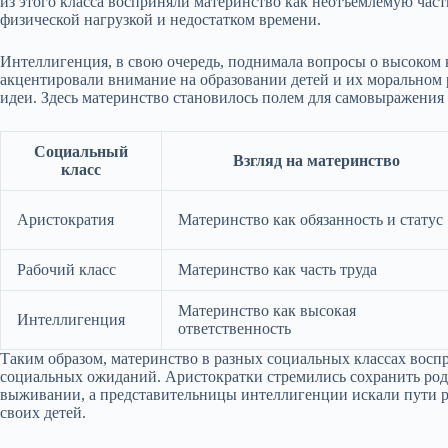
из этого класса восприняли материнство как неотъемлемую част
физической нагрузкой и недостатком времени.
Интеллигенция, в свою очередь, поднимала вопросы о высоком 
акцентировали внимание на образовании детей и их моральном 
идеи. Здесь материнство становилось полем для самовыражения
Социальный
Взгляд на материнство
класс
Аристократия
Материнство как обязанность и статус
Рабочий класс
Материнство как часть труда
Материнство как высокая
Интеллигенция
ответственность
Таким образом, материнство в разных социальных классах вос
социальных ожиданий. Аристократки стремились сохранить род
выживании, а представительницы интеллигенции искали пути р
своих детей.