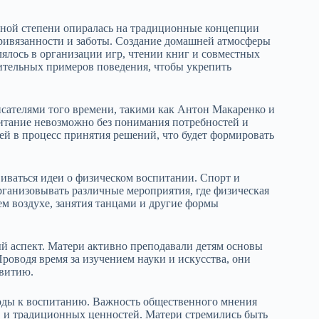
льной степени опиралась на традиционные концепции
ривязанности и заботы. Создание домашней атмосферы
ялось в организации игр, чтении книг и совместных
ительных примеров поведения, чтобы укрепить
сателями того времени, такими как Антон Макаренко и
итание невозможно без понимания потребностей и
тей в процесс принятия решений, что будет формировать
виваться идеи о физическом воспитании. Спорт и
рганизовывать различные мероприятия, где физическая
ем воздухе, занятия танцами и другие формы
й аспект. Матери активно преподавали детям основы
роводя время за изучением науки и искусства, они
звитию.
оды к воспитанию. Важность общественного мнения
 и традиционных ценностей. Матери стремились быть