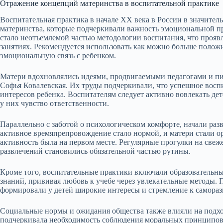
Отражение концепций материнства в воспитательной практике
Воспитательная практика в начале XX века в России в значите
материнства, которые подчеркивали важность эмоциональной п
стало неотъемлемой частью методологии воспитания, что проявл
занятиях. Рекомендуется использовать как можно больше полож
эмоциональную связь с ребенком.
Матери вдохновлялись идеями, продвигаемыми педагогами и пи
Софья Ковалевская. Их труды подчеркивали, что успешное восп
интересов ребенка. Воспитателям следует активно вовлекать де
у них чувство ответственности.
Параллельно с заботой о психологическом комфорте, начали раз
активное времяпрепровождение стало нормой, и матери стали о
активность была на первом месте. Регулярные прогулки на свеж
развлечений становились обязательной частью рутины.
Кроме того, воспитательные практики включали образовательны
знаний, прививая любовь к учебе через увлекательные методы. П
формировали у детей широкие интересы и стремление к самора
Социальные нормы и ожидания общества также влияли на подх
подчеркивала необходимость соблюдения моральных принципов