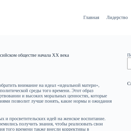
Главная
Лидерство
сийском обществе начала XX века
П
С
обратить внимание на идеал «идеальной матери»,
политической среды того времени. Этот образ
ертвовании и высоких моральных ценностях, которые
циями позволит лучше понять, какие нормы и ожидания
х и просветительских идей на женское воспитание.
ремились получить знания, чтобы реализовать свои
ия того времени также внесли коррективы в