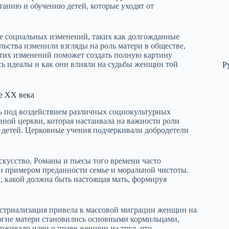
танию и обучению детей, которые уходят от
те социальных изменений, таких как долгожданные
ьства изменили взгляды на роль матери в обществе,
этих изменений поможет создать полную картину
сь идеалы и как они влияли на судьбы женщин той
Р
е XX века
ь под воздействием различных социокультурных
вной церкви, которая настаивала на важности роли
 детей. Церковные учения подчеркивали добродетели
скусство. Романы и пьесы того времени часто
и примером преданности семье и моральной чистоты.
, какой должна быть настоящая мать, формируя
стриализация привела к массовой миграции женщин на
огие матери становились основными кормильцами,
рживало идеи о праве женщин на труд, что