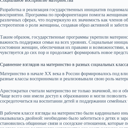
Социальное восприятие материнства
Разработка и реализация государственных инициатив поднимал
восприятии. Программа по профориентации помогла женщинам не
различных сферах, что подчеркнуло их значимость как членов 
стереотипов о роли женщины, создавая образ активной и заботл
Таким образом, государственные программы укрепили материнст
важность поддержки семьи на всех уровнях. Социальные иници
состоянии женщин, обеспечивая их правами и возможностями, 
чувствуется до сих пор и продолжает формировать новое предст
Сравнение взглядов на материнство в разных социальных класс
Материнство в начале XX века в России формировалось под влия
разные классы воспринимали и реализовывали свою роль матер
Аристократки считали материнство не только значимой, но и об
Чаще всего они имели доступ к образованию и могли позволить 
сосредоточиться на воспитании детей и поддержании семейных
В рабочем классе взгляды на материнство были кардинально ины
оказывалась двойной: необходимо было заботиться о детях и з
становились общинные связи и соседские отношения, которые 