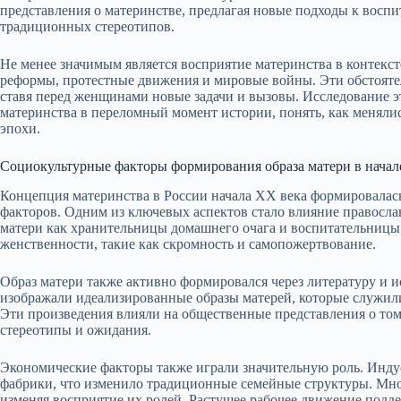
представления о материнстве, предлагая новые подходы к воспи
традиционных стереотипов.
Не менее значимым является восприятие материнства в контекс
реформы, протестные движения и мировые войны. Эти обстоятел
ставя перед женщинами новые задачи и вызовы. Исследование 
материнства в переломный момент истории, понять, как меняли
эпохи.
Социокультурные факторы формирования образа матери в начал
Концепция материнства в России начала XX века формировалас
факторов. Одним из ключевых аспектов стало влияние правосла
матери как хранительницы домашнего очага и воспитательницы
женственности, такие как скромность и самопожертвование.
Образ матери также активно формировался через литературу и и
изображали идеализированные образы матерей, которые служил
Эти произведения влияли на общественные представления о том
стереотипы и ожидания.
Экономические факторы также играли значительную роль. Инду
фабрики, что изменило традиционные семейные структуры. Мн
изменяя восприятие их ролей. Растущее рабочее движение подде