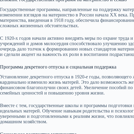
Государственные программы, направленные на поддержку матери
изменении взглядов на материнство в России начала XX века.
материнства, введенная в 1918 году, обеспечила финансирован
сложных жизненных обстоятельствах.
С 1920-х годов начали активно внедрять меры по охране труда и
учреждений и домов милосердия способствовало улучшению здо
очередь дало толчок к формированию новых стандартов материн
и сделали акцент на важность их роли в воспитании подрастаю
Программа декретного отпуска и социальная поддержка
Установление декретного отпуска в 1920-е годы, позволяющего 
кардинально изменило жизнь матерей. Это дало возможность жен
финансовом благополучии своих детей. Увеличение пособий по
семейных ценностей и повышению уровня жизни.
Вместе с тем, государственные школы и программы подготовки 
идеальных матерей. Обучение навыкам родительства и психоло
уверенными и подготовленными к реалиям жизни, что повлияло
домашним хозяйством.