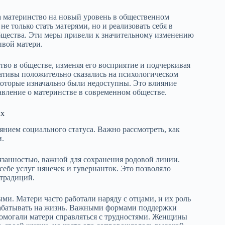
а материнство на новый уровень в общественном
 только стать матерями, но и реализовать себя в
общества. Эти меры привели к значительному изменению
ивой матери.
во в обществе, изменяя его восприятие и подчеркивая
ативы положительно сказались на психологическом
которые изначально были недоступны. Это влияние
авление о материнстве в современном обществе.
ах
нием социального статуса. Важно рассмотреть, как
и.
язанностью, важной для сохранения родовой линии.
себе услуг нянечек и гувернанток. Это позволяло
 традиций.
ми. Матери часто работали наряду с отцами, и их роль
арабатывать на жизнь. Важными формами поддержки
помогали матери справляться с трудностями. Женщины