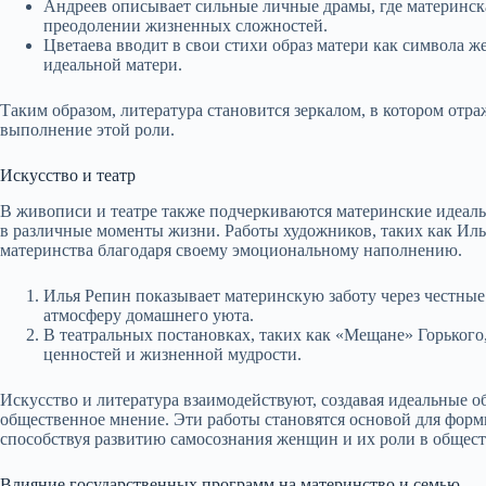
Андреев описывает сильные личные драмы, где материнск
преодолении жизненных сложностей.
Цветаева вводит в свои стихи образ матери как символа ж
идеальной матери.
Таким образом, литература становится зеркалом, в котором отр
выполнение этой роли.
Искусство и театр
В живописи и театре также подчеркиваются материнские идеалы
в различные моменты жизни. Работы художников, таких как Иль
материнства благодаря своему эмоциональному наполнению.
Илья Репин показывает материнскую заботу через честные
атмосферу домашнего уюта.
В театральных постановках, таких как «Мещане» Горького
ценностей и жизненной мудрости.
Искусство и литература взаимодействуют, создавая идеальные 
общественное мнение. Эти работы становятся основой для фор
способствуя развитию самосознания женщин и их роли в общест
Влияние государственных программ на материнство и семью