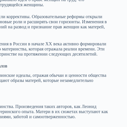
 трудящейся женщины.
сли коррективы. Образовательные реформы открыли
 новые роли и расширять свои горизонты. Изменения в
ений на развод и признание прав женщин как матерей,
ения в России в начале XX века активно формировали
материнства, которая отражала реалии времени. Эти
теринстве на протяжении следующих десятилетий.
алов
ринские идеалы, отражая обычаи и ценности общества
здают образы матерей, которые незамедлительно
инства. Произведения таких авторов, как Леонид
теринского опыта. Матери в их сюжетах выступают как
ями, заботой и самоотверженностью.