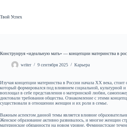
Перейти
к
сути
Твой Успех
Конструируя «идеальную мать» — концепции материнства в рос
writer
9 сентября 2025
Карьера
Изучая концепции материнства в России начала XX века, стоит 
который формировался под влиянием социальной, культурной и 
воплощал в себе представления о материнской любви, самопож
диктовали требования общества. Ознакомление с этими концеп
существовали в отношении женщин и их роли в семье.
Важным аспектом данной темы является влияние образовательны
Женское образование активно развивалось, и многие женщин ст
материнские обязанности на новом уровне. Феминистские течен