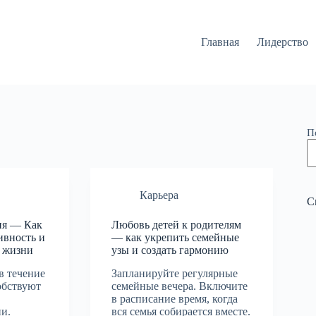
Главная
Лидерство
П
Карьера
С
ия — Как
Любовь детей к родителям
ивность и
— как укрепить семейные
о жизни
узы и создать гармонию
в течение
Запланируйте регулярные
обствуют
семейные вечера. Включите
в расписание время, когда
и.
вся семья собирается вместе.