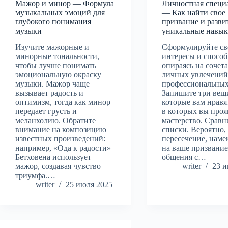
Мажор и минор — Формула
Личностная специ
музыкальных эмоций для
— Как найти свое
глубокого понимания
призвание и разви
музыки
уникальные навы
Изучите мажорные и
Сформулируйте св
минорные тональности,
интересы и способ
чтобы лучше понимать
опираясь на сочет
эмоциональную окраску
личных увлечений
музыки. Мажор чаще
профессиональных
вызывает радость и
Запишите три вещ
оптимизм, тогда как минор
которые вам нравят
передает грусть и
в которых вы проя
меланхолию. Обратите
мастерство. Сравн
внимание на композицию
списки. Вероятно, 
известных произведений:
пересечение, нам
например, «Ода к радости»
на ваше призвани
Бетховена использует
общения с…
мажор, создавая чувство
writer
23 и
триумфа.…
writer
25 июля 2025