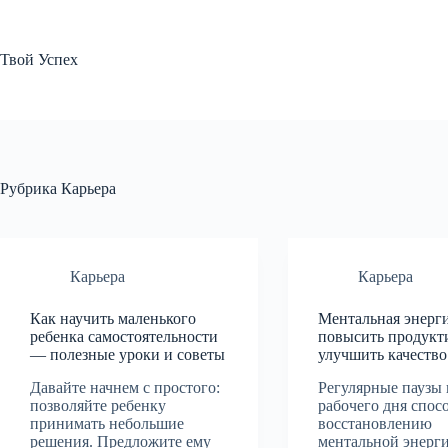
Перейти
к
сути
Твой Успех
Рубрика
Карьера
Карьера
Карьера
Как научить маленького
Ментальная энерг
ребенка самостоятельности
повысить продукт
— полезные уроки и советы
улучшить качеств
Давайте начнем с простого:
Регулярные паузы 
позволяйте ребенку
рабочего дня спос
принимать небольшие
восстановлению
решения. Предложите ему
ментальной энерги