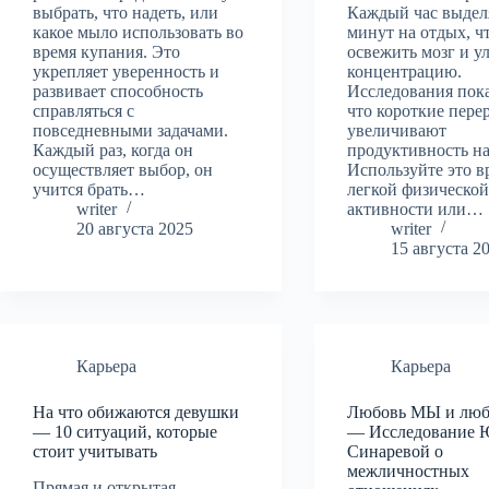
выбрать, что надеть, или
Каждый час выдел
какое мыло использовать во
минут на отдых, ч
время купания. Это
освежить мозг и у
укрепляет уверенность и
концентрацию.
развивает способность
Исследования пок
справляться с
что короткие пер
повседневными задачами.
увеличивают
Каждый раз, когда он
продуктивность на
осуществляет выбор, он
Используйте это в
учится брать…
легкой физическо
writer
активности или…
20 августа 2025
writer
15 августа 2
Карьера
Карьера
На что обижаются девушки
Любовь МЫ и люб
— 10 ситуаций, которые
— Исследование 
стоит учитывать
Синаревой о
межличностных
Прямая и открытая