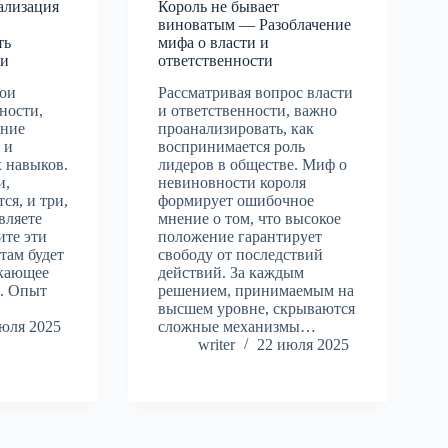
ализация
Король не бывает
виноватым — Разоблачение
ть
мифа о власти и
ки
ответственности
ои
Рассматривая вопрос власти
ности,
и ответственности, важно
ание
проанализировать, как
 и
воспринимается роль
 навыков.
лидеров в обществе. Миф о
и,
невиновности короля
ся, и три,
формирует ошибочное
вляете
мнение о том, что высокое
ите эти
положение гарантирует
там будет
свободу от последствий
екающее
действий. За каждым
е. Опыт
решением, принимаемым на
высшем уровне, скрываются
юля 2025
сложные механизмы…
writer
22 июля 2025