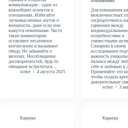
отношениях
коммуникация – один из
важнейших аспектов в
Для повышения ка
отношениях. Избегайте
межличностных о
легкомысленных шуток о
сосредоточьтесь н
внешности, даже если они
гармонии между
кажутся невинными. Часто
индивидуальными
такие комментарии
потребностями и
оставляют негативное
совместными целя
впечатление и вызывают
Синарева в своем
обиду. Не забывайте о
исследовании под
мелочах. Несоблюдение
важность уникаль
договоренностей, будь то
баланса между лю
обещание встретиться…
себе и любовью к 
writer
4 августа 2025
Применяйте эти к
чтобы создать кре
доверительные св
writer
3 ав
Карьера
Карьера