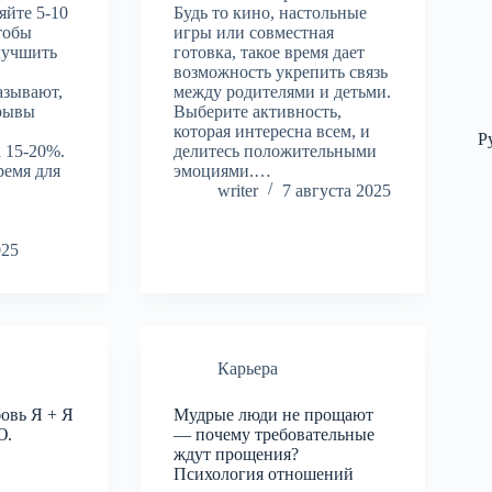
яйте 5-10
Будь то кино, настольные
тобы
игры или совместная
лучшить
готовка, такое время дает
возможность укрепить связь
азывают,
между родителями и детьми.
ерывы
Выберите активность,
которая интересна всем, и
Р
 15-20%.
делитесь положительными
ремя для
эмоциями.…
й
writer
7 августа 2025
025
Карьера
овь Я + Я
Мудрые люди не прощают
Ю.
— почему требовательные
ждут прощения?
Психология отношений