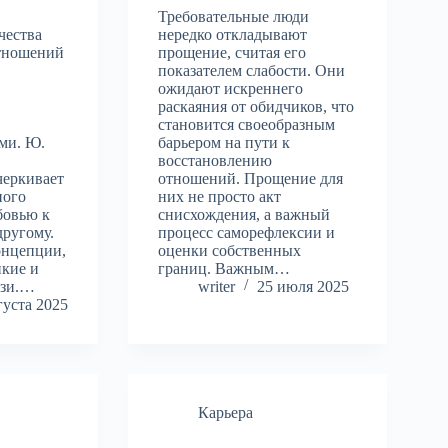
Требовательные люди
чества
нередко откладывают
тношений
прощение, считая его
а
показателем слабости. Они
ожидают искреннего
раскаяния от обидчиков, что
становится своеобразным
ми. Ю.
барьером на пути к
восстановлению
черкивает
отношений. Прощение для
ного
них не просто акт
бовью к
снисхождения, а важный
другому.
процесс саморефлексии и
онцепции,
оценки собственных
пкие и
границ. Важным…
язи.…
writer
25 июля 2025
густа 2025
Карьера